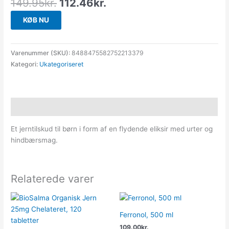
149.95
kr.
112.46
kr.
KØB NU
Varenummer (SKU):
8488475582752213379
Kategori:
Ukategoriseret
Beskrivelse
Et jerntilskud til børn i form af en flydende eliksir med urter og
hindbærsmag.
Relaterede varer
Ferronol, 500 ml
109.00
kr.