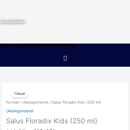
Gå
til
indholdet
Jerntabletter
Menu
Den
Den
oprindelige
aktuelle
Tilbud!
pris
pris
Forside
/
Ukategoriseret
/ Salus Floradix Kids (250 ml)
var:
er:
Ukategoriseret
149.95kr..
112.46kr..
Salus Floradix Kids (250 ml)