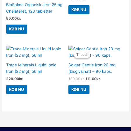
BioSalma Organisk Jern 25mg
KØB NU
Chelateret, 120 tabletter
85.00
kr.
KØB NU
Den
Den
oprindelige
aktuelle
Tilbud!
Tilbud!
pris
pris
var:
er:
Trace Minerals Liquid Ionic
Solgar Gentle Iron 20 mg
139.00kr..
111.00kr..
Iron (22 mg), 56 ml
(bisglysinat) – 90 kaps.
229.00
kr.
139.00
kr.
111.00
kr.
KØB NU
KØB NU