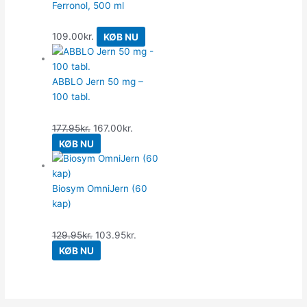
Ferronol, 500 ml
109.00
kr.
KØB NU
ABBLO Jern 50 mg –
100 tabl.
177.95
kr.
167.00
kr.
KØB NU
Biosym OmniJern (60
kap)
129.95
kr.
103.95
kr.
KØB NU