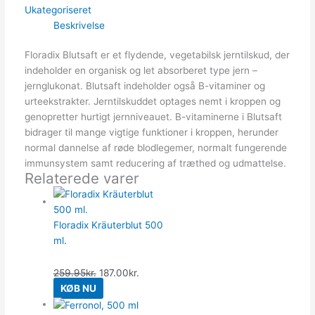
Ukategoriseret
Beskrivelse
Floradix Blutsaft er et flydende, vegetabilsk jerntilskud, der
indeholder en organisk og let absorberet type jern –
jernglukonat. Blutsaft indeholder også B-vitaminer og
urteekstrakter. Jerntilskuddet optages nemt i kroppen og
genopretter hurtigt jernniveauet. B-vitaminerne i Blutsaft
bidrager til mange vigtige funktioner i kroppen, herunder
normal dannelse af røde blodlegemer, normalt fungerende
immunsystem samt reducering af træthed og udmattelse.
Relaterede varer
Floradix Kräuterblut 500
ml.
259.95
kr.
187.00
kr.
KØB NU